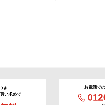
お電話で
つき
のお買い求めで
012