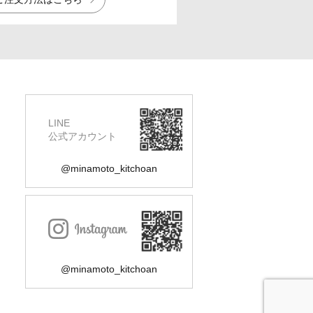
LINE
公式アカウント
@minamoto_kitchoan
@minamoto_kitchoan