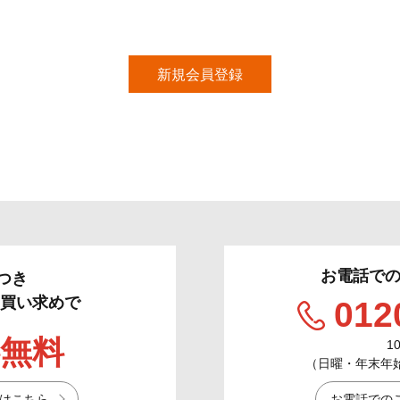
お電話で
つき
のお買い求めで
012
無料
1
（日曜・年末年始／
はこちら
お電話での