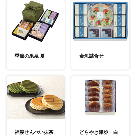
季節の果泉 夏
金魚詰合せ
福渡せんべい抹茶
どらやき津弥・白