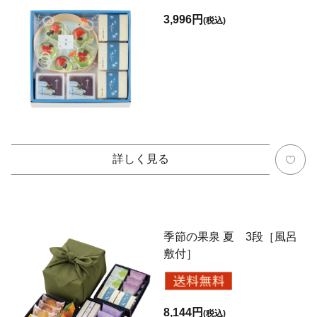
3,996円
(税込)
詳しく見る
季節の果泉 夏 3段［風呂
敷付］
8,144円
(税込)