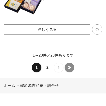
詳しく見る
1～20件
／
23
件あります
1
2
ホーム
>
宗家 源吉兆庵
>
詰合せ