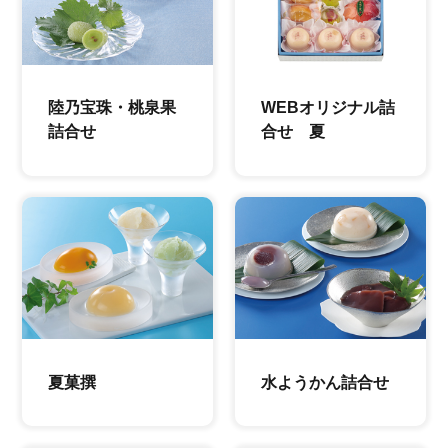
陸乃宝珠・桃泉果
WEBオリジナル詰
詰合せ
合せ 夏
夏菓撰
水ようかん詰合せ