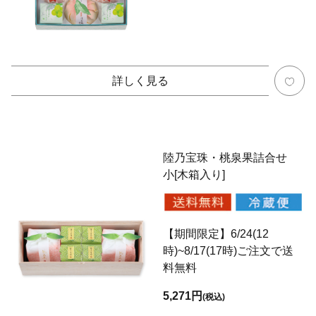
詳しく見る
陸乃宝珠・桃泉果詰合せ
小[木箱入り]
【期間限定】6/24(12
時)~8/17(17時)ご注文で送
料無料
5,271円
(税込)