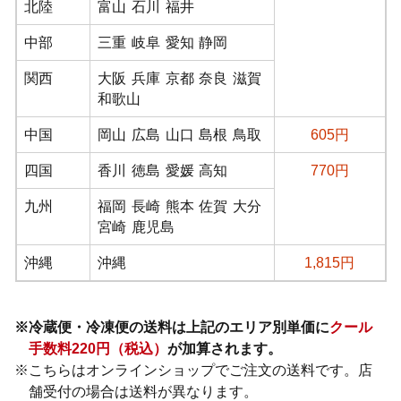
北陸
富山
石川
福井
中部
三重
岐阜
愛知
静岡
関西
大阪
兵庫
京都
奈良
滋賀
和歌山
中国
岡山
広島
山口
島根
鳥取
605
円
四国
香川
徳島
愛媛
高知
770
円
九州
福岡
長崎
熊本
佐賀
大分
宮崎
鹿児島
沖縄
沖縄
1,815
円
※
冷蔵便・冷凍便の送料は上記のエリア別単価に
クール
手数料220円（税込）
が加算されます。
※
こちらはオンラインショップでご注文の送料です。店
舗受付の場合は送料が異なります。