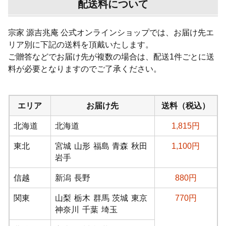
配送料について
宗家 源吉兆庵 公式オンラインショップでは、お届け先エ
リア別に下記の送料を頂戴いたします。
ご贈答などでお届け先が複数の場合は、配送1件ごとに送
料が必要となりますのでご了承ください。
エリア
お届け先
送料（税込）
北海道
北海道
1,815
円
東北
宮城
山形
福島
青森
秋田
1,100
円
岩手
信越
新潟
長野
880
円
関東
山梨
栃木
群馬
茨城
東京
770
円
神奈川
千葉
埼玉