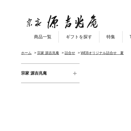
商品一覧
ギフトを探す
特集
ホーム
>
宗家 源吉兆庵
>
詰合せ
>
WEBオリジナル詰合せ 夏
宗家 源吉兆庵