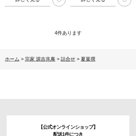
4
件あります
ホーム
>
宗家 源吉兆庵
>
詰合せ
>
夏菓撰
【公式オンラインショップ】
配送1件につき