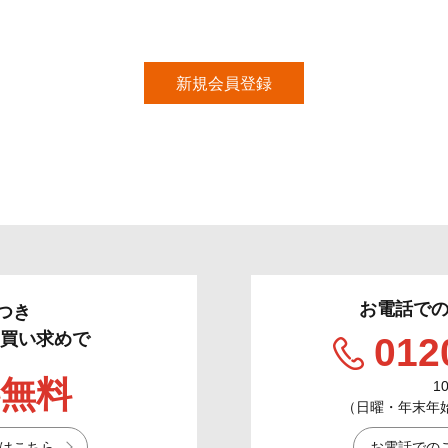
お電話で
つき
のお買い求めで
012
無料
1
（日曜・年末年始／
はこちら
お電話での