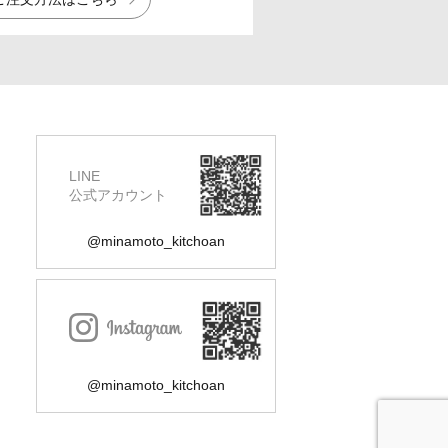
LINE
公式アカウント
@minamoto_kitchoan
@minamoto_kitchoan