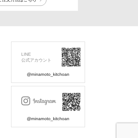
LINE
公式アカウント
@minamoto_kitchoan
@minamoto_kitchoan