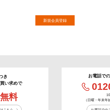
お電話で
つき
のお買い求めで
012
無料
1
（日曜・年末年始／
はこちら
お電話での