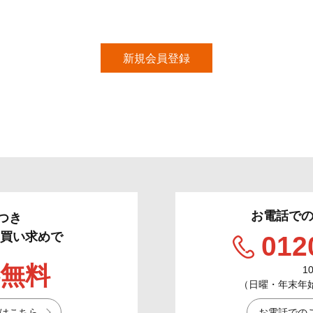
お電話で
つき
のお買い求めで
012
無料
1
（日曜・年末年始／
はこちら
お電話での