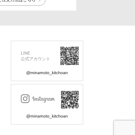
LINE
公式アカウント
@minamoto_kitchoan
@minamoto_kitchoan