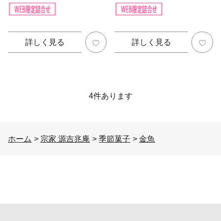
詳しく見る
詳しく見る
4
件あります
ホーム
>
宗家 源吉兆庵
>
季節菓子
>
金魚