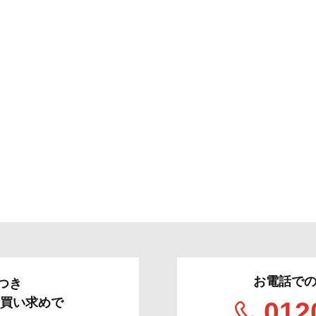
お電話で
つき
のお買い求めで
012